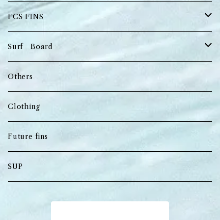
FCS FINS
Tri Fins
Surf Board
Quad Fins
Shortboard
Others
Keel Fins
Longboard
Clothing
Long board Fins
Usedboard
Future fins
Mid‐length
SUP
商品一覧に戻る