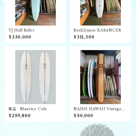
TJ Hull Rider
RockDance BARANCER
¥330,000
¥311,300
新品 Maurice Cole
NAISH HAWAII Vintage
ロングボード
¥259,800
¥50,000