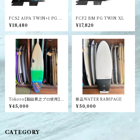
FCS2 AIPA TWIN+1 PG RE
FCF2 BM PG TWIN XL
TAIL FINS XL
¥18,480
¥17,820
Tokoro【脇田貴之プロ使用】中
新品WATER RAMPAGE
古ボード
¥45,000
¥50,000
CATEGORY