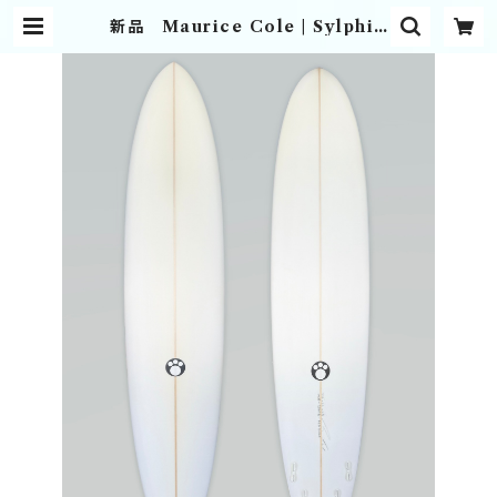
新品 Maurice Cole | Sylphid
e Club Shop