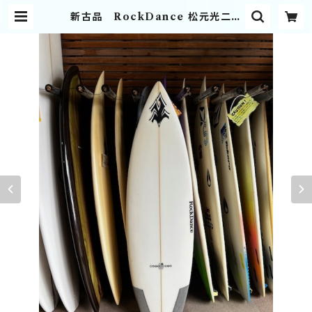
新古品 RockDance 松元光二シ
ェイプ | Sylphide Club Shop