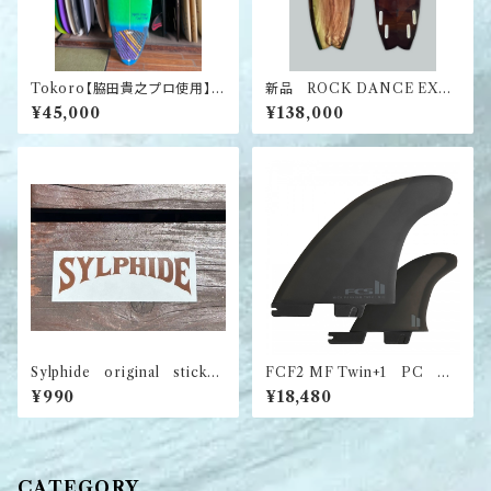
Tokoro【脇田貴之プロ使用】中
新品 ROCK DANCE EXPE
古ボード
RIENCE
¥45,000
¥138,000
Sylphide original sticker
FCF2 MF Twin+1 PC Bla
（大サイズ）
ck XL
¥990
¥18,480
CATEGORY