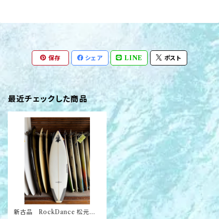
保存
シェア
LINE
ポスト
最近チェックした商品
新古品 RockDance 松元光