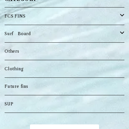
FCS FINS
Tri Fins
Surf Board
Quad Fins
Shortboard
Others
Keel Fins
Longboard
Clothing
Long board Fins
Usedboard
Future fins
Mid‐length
SUP