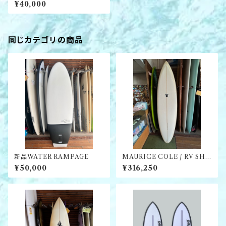
二シェイプ
¥40,000
同じカテゴリの商品
新品WATER RAMPAGE
MAURICE COLE / RV SHI
VA MID
¥50,000
¥316,250